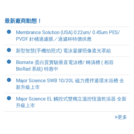
最新廠商動態！
Membrance Solution (USA) 0.22um/ 0.45um PES/
PVDF 針桶過濾膜／過濾杯特價供應
新型智慧(手機拍照式) 電泳凝膠照像遮光罩組
Biomate 蛋白質實驗垂直電泳槽/ 轉漬槽 ( 相容
BioRad 系統) 特惠中
Major Science SWB 10/20L 磁力攪拌遁環水浴槽 全
新升級上市
Major Science EL 觸控式雙獨立溫控恆溫乾浴器 全新
升級上市
更多