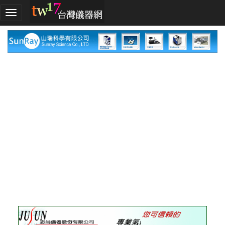
加
入
TW17!
行
列
採
購
指
南
廠
商
指
南
廠
商
名