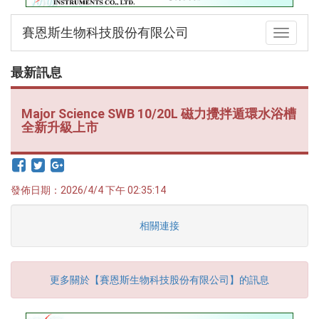
錄
賽恩斯生物科技股份有限公司
Toggle
最
navigati
新
訊
最新訊息
息
最
Major Science SWB 10/20L 磁力攪拌遁環水浴槽
新
全新升級上市
儀
器
儀
發佈日期：2026/4/4 下午 02:35:14
器
論
壇
相關連接
更多關於【賽恩斯生物科技股份有限公司】的訊息