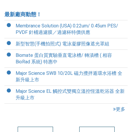
最新廠商動態！
Membrance Solution (USA) 0.22um/ 0.45um PES/
PVDF 針桶過濾膜／過濾杯特價供應
新型智慧(手機拍照式) 電泳凝膠照像遮光罩組
Biomate 蛋白質實驗垂直電泳槽/ 轉漬槽 ( 相容
BioRad 系統) 特惠中
Major Science SWB 10/20L 磁力攪拌遁環水浴槽 全
新升級上市
Major Science EL 觸控式雙獨立溫控恆溫乾浴器 全新
升級上市
更多