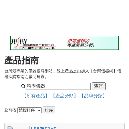
錄
最
新
訊
息
最
新
儀
產品指南
器
台灣最專業的儀器搜尋網站，線上產品是由加入【台灣儀器網】儀
儀
器採購指南之廠商建置。
器
論
壇
【所有產品】
【產品分類】
【品牌分類】
您可依
LRB05G1HC