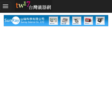
加
入
TW17!
行
列
採
購
指
南
廠
商
指
南
廠
商
名