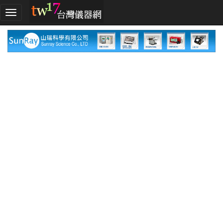
加
入
TW17!
行
列
採
購
指
南
廠
商
指
南
廠
商
名