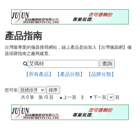
錄
最
新
訊
產品指南
息
台灣最專業的儀器搜尋網站，線上產品是由加入【台灣儀器網】儀
最
器採購指南之廠商建置。
新
儀
器
【所有產品】
【產品分類】
【品牌分類】
儀
器
您可依
論
共 0 筆 第 /0 頁 ▲上一頁 || ▼下一頁
頁
壇