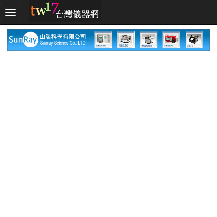
加
入
TW17!
行
列
採
購
指
南
廠
商
指
南
廠
商
名