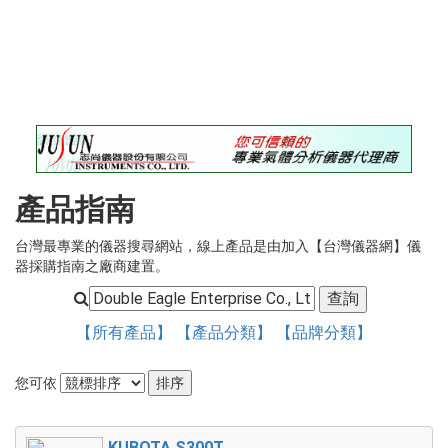
錄
最
新
訊
息
最
新
儀
產品指南
器
台灣最專業的儀器搜尋網站，線上產品是由加入【台灣儀器網】儀
儀
器採購指南之廠商建置。
器
論
壇
【所有產品】
【產品分類】
【品牌分類】
您可依
KUBOTA S300T