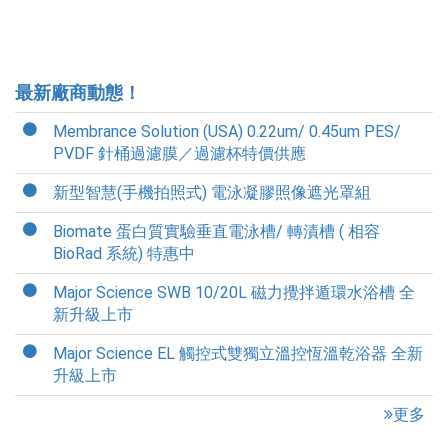
最新廠商動態！
Membrance Solution (USA) 0.22um/ 0.45um PES/
PVDF 針桶過濾膜／過濾杯特價供應
新型智慧(手機拍照式) 電泳凝膠照像遮光罩組
Biomate 蛋白質實驗垂直電泳槽/ 轉漬槽 ( 相容
BioRad 系統) 特惠中
Major Science SWB 10/20L 磁力攪拌遁環水浴槽 全
新升級上市
Major Science EL 觸控式雙獨立溫控恆溫乾浴器 全新
升級上市
更多