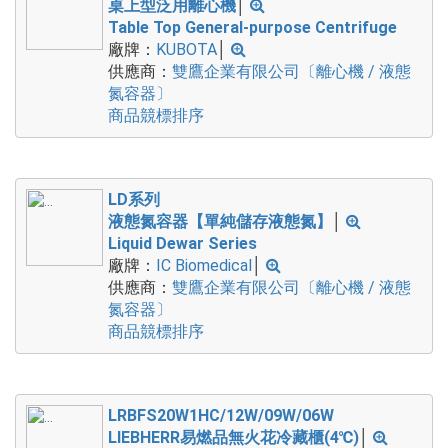
桌上型泛用離心機
│
Table Top General-purpose Centrifuge
廠牌：
KUBOTA
│
供應商：
雙鷹企業有限公司〔離心機 / 液態
氮容器〕
商品競標排序
LD系列
液態氮容器【單純儲存液態氮】
│
Liquid Dewar Series
廠牌：
IC Biomedical
│
供應商：
雙鷹企業有限公司〔離心機 / 液態
氮容器〕
商品競標排序
LRBFS20W1HC/12W/09W/06W
LIEBHERR易燃品無火花冷藏櫃(4℃)
│