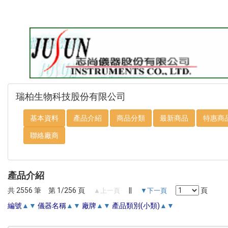
瑞柏生物科技股份有限公司
基本資料
產品介紹
商品分類
最新商品
特惠商
聯絡廠商
產品介紹
共 2556 筆 第 1/256 頁
||
頁
▲上一頁
▼下一頁
編號
▲
▼
儀器名稱
▲
▼
廠牌
▲
▼
產品類別(小類)
▲
▼