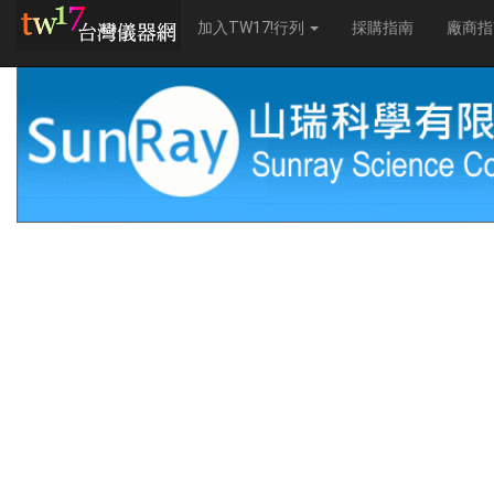
加入TW17!行列
採購指南
廠商指