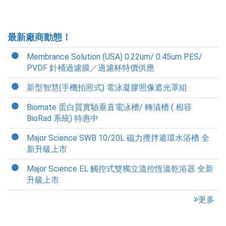
最新廠商動態！
Membrance Solution (USA) 0.22um/ 0.45um PES/
PVDF 針桶過濾膜／過濾杯特價供應
新型智慧(手機拍照式) 電泳凝膠照像遮光罩組
Biomate 蛋白質實驗垂直電泳槽/ 轉漬槽 ( 相容
BioRad 系統) 特惠中
Major Science SWB 10/20L 磁力攪拌遁環水浴槽 全
新升級上市
Major Science EL 觸控式雙獨立溫控恆溫乾浴器 全新
升級上市
更多