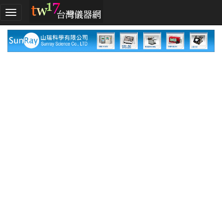
加
入
TW17!
行
列
採
購
指
南
廠
商
指
南
廠
商
名