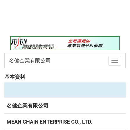
錄
最
新
訊
息
最
新
儀
名健企業有限公司
Toggle
器
navigati
儀
基本資料
器
論
壇
名健企業有限公司
MEAN CHAIN ENTERPRISE CO., LTD.