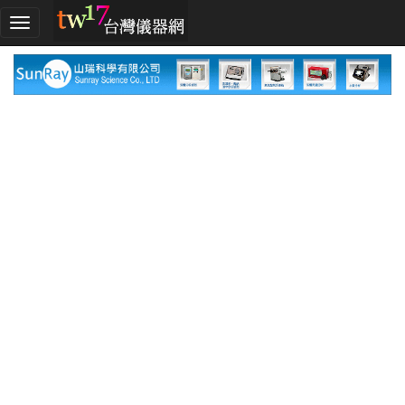
加
入
TW17!
行
列
採
購
指
南
廠
商
指
南
廠
商
名