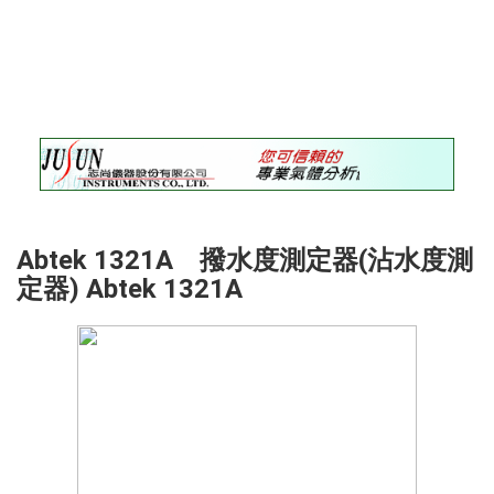
錄
最
新
訊
息
最
新
儀
器
Abtek 1321A 撥水度測定器(沾水度測
儀
定器) Abtek 1321A
器
論
壇