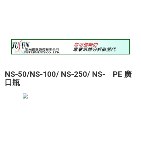
錄
最
新
訊
息
最
新
儀
器
NS-50/NS-100/ NS-250/ NS- PE 廣
儀
口瓶
器
論
壇