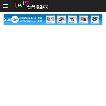
加
入
TW17!
行
列
採
購
指
南
廠
商
指
南
廠
商
名