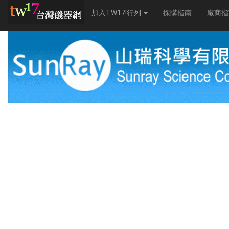
加入TW17!行列
採購指南
廠商指