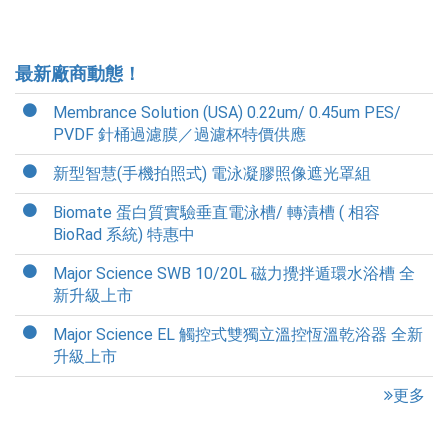
最新廠商動態！
Membrance Solution (USA) 0.22um/ 0.45um PES/
PVDF 針桶過濾膜／過濾杯特價供應
新型智慧(手機拍照式) 電泳凝膠照像遮光罩組
Biomate 蛋白質實驗垂直電泳槽/ 轉漬槽 ( 相容
BioRad 系統) 特惠中
Major Science SWB 10/20L 磁力攪拌遁環水浴槽 全
新升級上市
Major Science EL 觸控式雙獨立溫控恆溫乾浴器 全新
升級上市
更多