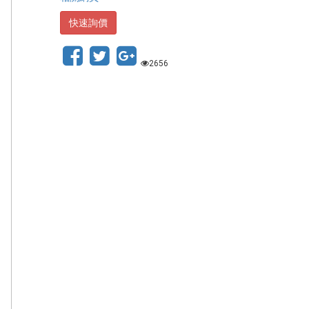
快速詢價
2656