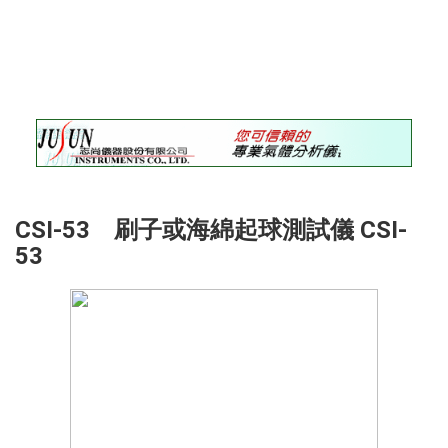
錄
最
新
訊
息
最
新
儀
器
CSI-53 刷子或海綿起球測試儀 CSI-
53
儀
器
論
壇