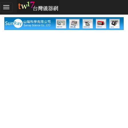
加
入
TW17!
行
列
採
購
指
南
廠
商
指
南
廠
商
名