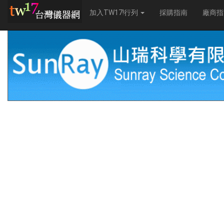
加入TW17!行列
採購指南
廠商指