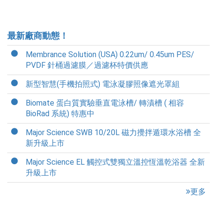
最新廠商動態！
Membrance Solution (USA) 0.22um/ 0.45um PES/
PVDF 針桶過濾膜／過濾杯特價供應
新型智慧(手機拍照式) 電泳凝膠照像遮光罩組
Biomate 蛋白質實驗垂直電泳槽/ 轉漬槽 ( 相容
BioRad 系統) 特惠中
Major Science SWB 10/20L 磁力攪拌遁環水浴槽 全
新升級上市
Major Science EL 觸控式雙獨立溫控恆溫乾浴器 全新
升級上市
更多