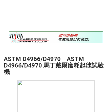
錄
最
新
訊
息
最
新
儀
器
ASTM D4966/D4970 ASTM
儀
D4966/D4970 馬丁戴爾磨耗起毬試驗
器
機
論
壇