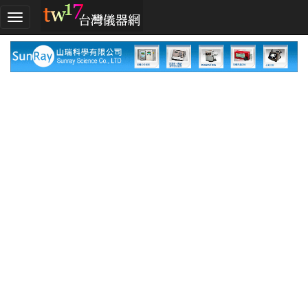
加
入
TW17!
行
列
採
購
指
南
廠
商
指
南
廠
商
名