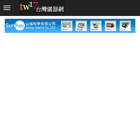
加
入
TW17!
行
列
採
購
指
南
廠
商
指
南
廠
商
名