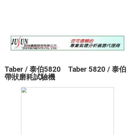
錄
最
新
訊
息
最
新
儀
器
Taber / 泰伯5820 Taber 5820 / 泰伯
帶狀磨耗試驗機
儀
器
論
壇